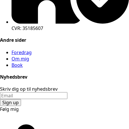
CVR: 35185607
Andre sider
Foredrag
Om mig
Book
Nyhedsbrev
Skriv dig op til nyhedsbrev
Sign up
Følg mig