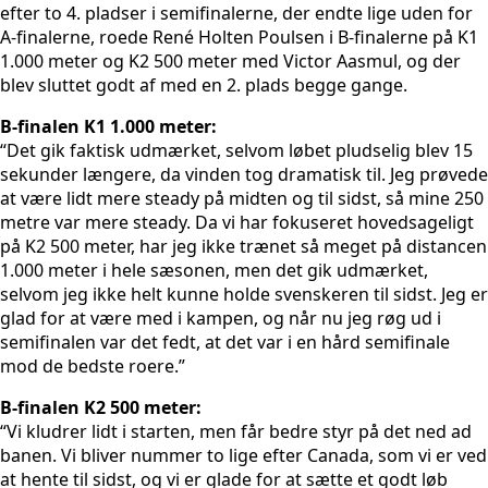
efter to 4. pladser i semifinalerne, der endte lige uden for
A-finalerne, roede René Holten Poulsen i B-finalerne på K1
1.000 meter og K2 500 meter med Victor Aasmul, og der
blev sluttet godt af med en 2. plads begge gange.
B-finalen K1 1.000 meter:
“Det gik faktisk udmærket, selvom løbet pludselig blev 15
sekunder længere, da vinden tog dramatisk til. Jeg prøvede
at være lidt mere steady på midten og til sidst, så mine 250
metre var mere steady. Da vi har fokuseret hovedsageligt
på K2 500 meter, har jeg ikke trænet så meget på distancen
1.000 meter i hele sæsonen, men det gik udmærket,
selvom jeg ikke helt kunne holde svenskeren til sidst. Jeg er
glad for at være med i kampen, og når nu jeg røg ud i
semifinalen var det fedt, at det var i en hård semifinale
mod de bedste roere.”
B-finalen K2 500 meter:
“Vi kludrer lidt i starten, men får bedre styr på det ned ad
banen. Vi bliver nummer to lige efter Canada, som vi er ved
at hente til sidst, og vi er glade for at sætte et godt løb