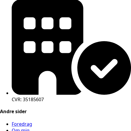
CVR: 35185607
Andre sider
Foredrag
Om mig