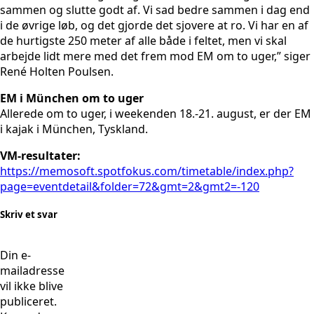
sammen og slutte godt af. Vi sad bedre sammen i dag end
i de øvrige løb, og det gjorde det sjovere at ro. Vi har en af
de hurtigste 250 meter af alle både i feltet, men vi skal
arbejde lidt mere med det frem mod EM om to uger,” siger
René Holten Poulsen.
EM i München om to uger
Allerede om to uger, i weekenden 18.-21. august, er der EM
i kajak i München, Tyskland.
VM-resultater:
https://memosoft.spotfokus.com/timetable/index.php?
page=eventdetail&folder=72&gmt=2&gmt2=-120
Skriv et svar
Din e-
mailadresse
vil ikke blive
publiceret.